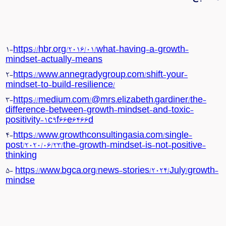
1-
https://hbr.org/2016/01/what-having-a-growth-
mindset-actually-means
2-
https://www.annegradygroup.com/shift-your-
mindset-to-build-resilience/
3-
https://medium.com/@mrs.elizabeth.gardiner/the-
difference-between-growth-mindset-and-toxic-
positivity-1c9f66e6466d
4-
https://www.growthconsultingasia.com/single-
post/2020/06/23/the-growth-mindset-is-not-positive-
thinking
5-
https://www.bgca.org/news-stories/2024/July/growth-
mindse