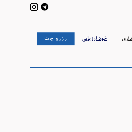
خود ارزیابی
داری
رزرو چت